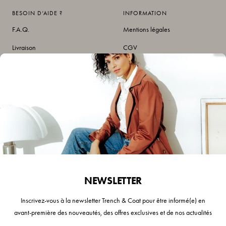
BESOIN D‘AIDE ?
INFORMATION
F.A.Q.
Mentions légales
Livraison
CGV
Retours
Données personnelles
Interface de retours/échanges
Vos avis
Contactez-nous
A propos de nous
Mon compte
SUIVEZ-NOUS
NEWSLETTER
Inscrivez-vous à la newsletter Trench & Coat pour être informé(e) en
avant-première des nouveautés, des offres exclusives et de nos actualités
NEWSLETTER