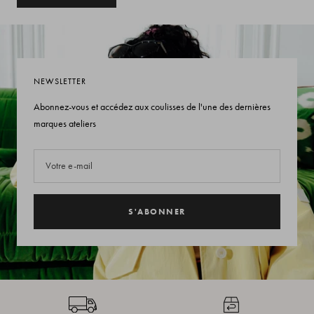
NEWSLETTER
Abonnez-vous et accédez aux coulisses de l'une des dernières
marques ateliers
Votre e-mail
S'ABONNER