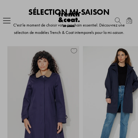
Passer
Trench
SÉLECTION MI-SAISON
au
&
contenu
Coat
C'est le moment de choisir votre prochain essentiel. Découvrez une
France
sélection de modèles Trench & Coat intemporels pour la mi-saison.